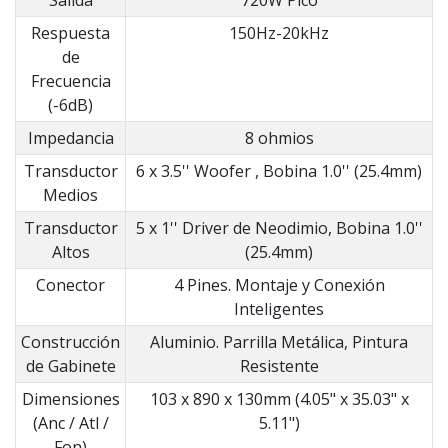
Salida
720W Pico
Respuesta
150Hz-20kHz
de
Frecuencia
(-6dB)
Impedancia
8 ohmios
Transductor
6 x 3.5'' Woofer , Bobina 1.0'' (25.4mm)
Medios
Transductor
5 x 1'' Driver de Neodimio, Bobina 1.0''
Altos
(25.4mm)
Conector
4 Pines. Montaje y Conexión
Inteligentes
Construcción
Aluminio. Parrilla Metálica, Pintura
de Gabinete
Resistente
Dimensiones
103 x 890 x 130mm (4.05" x 35.03" x
(Anc / Atl /
5.11")
Fon)