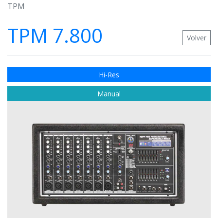
TPM
TPM 7.800
Volver
Hi-Res
Manual