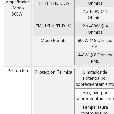
Amplificador
1KHz, THD 0.5%
Ohmios
(Modo
2 x 150W @ 8
800W)
Ohmios
EIAJ 1KHz, THD 1%
2 x 400W @ 4
Ohmios
Modo Puente
800W @ 8 Ohmios
EIAJ
440W @ 8 Ohmios
RMS
Protección
Protección Térmica
Limitador de
Potencia por
sobrecalentamient
Apagado por
sobrecalentamient
Temperatura
controlada por