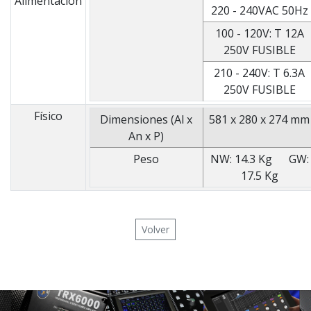
Alimentación
220 - 240VAC 50Hz
100 - 120V: T 12A
250V FUSIBLE
210 - 240V: T 6.3A
250V FUSIBLE
Físico
Dimensiones (Al x
581 x 280 x 274 mm
An x P)
Peso
NW: 14.3 Kg GW:
17.5 Kg
Volver