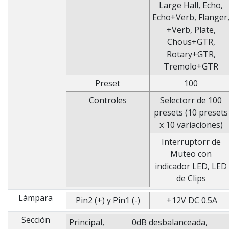
Large Hall, Echo,
Echo+Verb, Flanger
+Verb, Plate,
Chous+GTR,
Rotary+GTR,
Tremolo+GTR
Preset
100
Controles
Selectorr de 100
presets (10 presets
x 10 variaciones)
Interruptorr de
Muteo con
indicador LED, LED
de Clips
Lámpara
Pin2 (+) y Pin1 (-)
+12V DC 0.5A
Sección
Principal,
0dB desbalanceada,