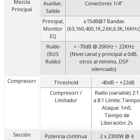
Mezcla
Auxiliar,
Conectores 1/4"
Principal
Salida
Principal,
±15dB@7 Bandas
Monitor
(63,160,400,1K,2.6K,6.3K,16KHz
EQ
Ruído
= -70dB @ 20KHz ~ 22KHz
(BUS
(Nivel canal y principal a 0dB,
Ruído)
otros al mínimo, DSP
silenciado)
Compresorr
Threshold
-40dB ~ +22dB
Compresorr /
Radio (variable) 2:1
Limitador
a 8:1 Límite; Tiemp
Ataque: 1mS:
Tiempo de
Liberación: 2s
Sección
Potencia contínua
2 x 2300W @ 4