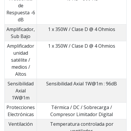
de
Respuesta -6
dB
Amplificador,
1 x 350W / Clase D @ 4 Ohmios
Sub Bajo
Amplificador
1 x 350W / Clase D @ 4 Ohmios
unidad
satélite /
medios /
Altos
Sensibilidad
Sensibilidad Axial 1W@1m : 96dB
Axial
1W@1m
Protecciones
Térmica / DC / Sobrecarga /
Electrónicas
Compresor Limitador Digital
Ventilación
Temperatura controlada por