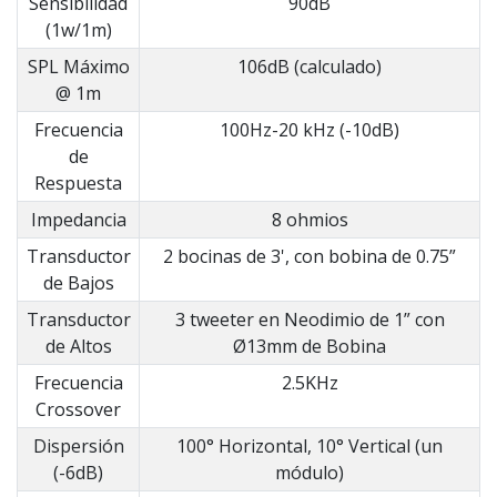
Sensibilidad
90dB
(1w/1m)
SPL Máximo
106dB (calculado)
@ 1m
Frecuencia
100Hz-20 kHz (-10dB)
de
Respuesta
Impedancia
8 ohmios
Transductor
2 bocinas de 3', con bobina de 0.75”
de Bajos
Transductor
3 tweeter en Neodimio de 1” con
de Altos
Ø13mm de Bobina
Frecuencia
2.5KHz
Crossover
Dispersión
100° Horizontal, 10° Vertical (un
(-6dB)
módulo)