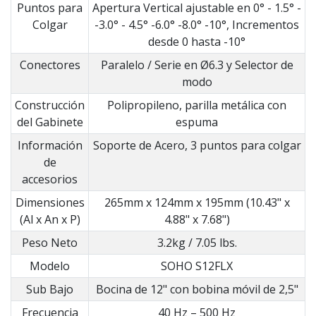
Puntos para
Apertura Vertical ajustable en 0° - 1.5° -
Colgar
-3.0° - 4.5° -6.0° -8.0° -10°, Incrementos
desde 0 hasta -10°
Conectores
Paralelo / Serie en Ø6.3 y Selector de
modo
Construcción
Polipropileno, parilla metálica con
del Gabinete
espuma
Información
Soporte de Acero, 3 puntos para colgar
de
accesorios
Dimensiones
265mm x 124mm x 195mm (10.43" x
(Al x An x P)
4.88" x 7.68")
Peso Neto
3.2kg / 7.05 lbs.
Modelo
SOHO S12FLX
Sub Bajo
Bocina de 12" con bobina móvil de 2,5"
Frecuencia
40 Hz – 500 Hz