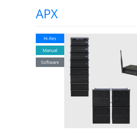
APX
Hi-Res
Manual
Software