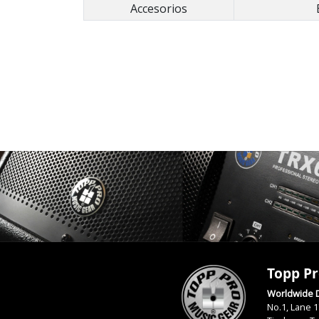
Accesorios
Topp Pr
Worldwide D
No.1, Lane 1