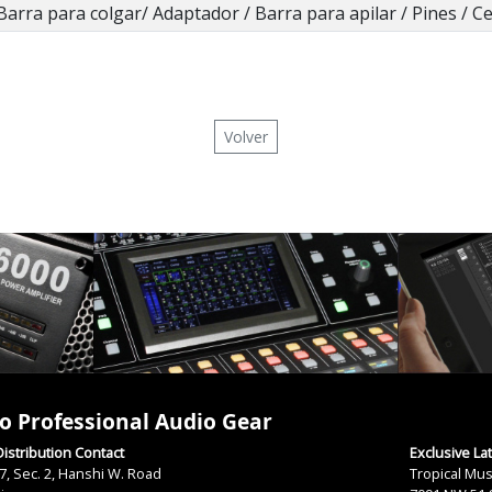
Barra para colgar/ Adaptador / Barra para apilar / Pines / C
Volver
o Professional Audio Gear
istribution Contact
Exclusive La
7, Sec. 2, Hanshi W. Road
Tropical Mus