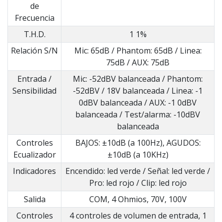
de
Frecuencia
T.H.D.
1 1%
Relación S/N
Mic: 65dB / Phantom: 65dB / Linea:
75dB / AUX: 75dB
Entrada /
Mic: -52dBV balanceada / Phantom:
Sensibilidad
-52dBV / 18V balanceada / Linea: -1
0dBV balanceada / AUX: -1 0dBV
balanceada / Test/alarma: -10dBV
balanceada
Controles
BAJOS: ±10dB (a 100Hz), AGUDOS:
Ecualizador
±10dB (a 10KHz)
Indicadores
Encendido: led verde / Señal: led verde /
Pro: led rojo / Clip: led rojo
Salida
COM, 4 Ohmios, 70V, 100V
Controles
4 controles de volumen de entrada, 1