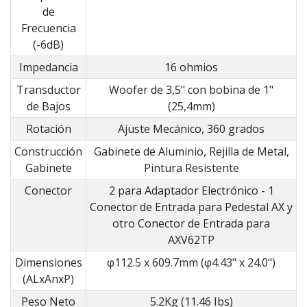
de
Frecuencia
(-6dB)
Impedancia
16 ohmios
Transductor
Woofer de 3,5" con bobina de 1"
de Bajos
(25,4mm)
Rotación
Ajuste Mecánico, 360 grados
Construcción
Gabinete de Aluminio, Rejilla de Metal,
Gabinete
Pintura Resistente
Conector
2 para Adaptador Electrónico - 1
Conector de Entrada para Pedestal AX y
otro Conector de Entrada para
AXV62TP
Dimensiones
φ112.5 x 609.7mm (φ4.43" x 24.0")
(ALxAnxP)
Peso Neto
5.2Kg (11.46 Ibs)