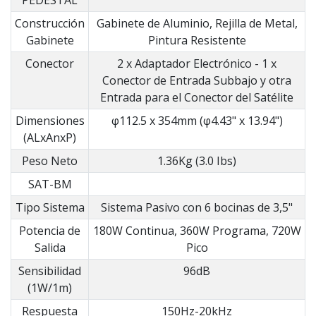
PEDESTAL
Construcción
Gabinete de Aluminio, Rejilla de Metal,
Gabinete
Pintura Resistente
Conector
2 x Adaptador Electrónico - 1 x
Conector de Entrada Subbajo y otra
Entrada para el Conector del Satélite
Dimensiones
φ112.5 x 354mm (φ4.43" x 13.94")
(ALxAnxP)
Peso Neto
1.36Kg (3.0 Ibs)
SAT-BM
Tipo Sistema
Sistema Pasivo con 6 bocinas de 3,5"
Potencia de
180W Continua, 360W Programa, 720W
Salida
Pico
Sensibilidad
96dB
(1W/1m)
Respuesta
150Hz-20kHz