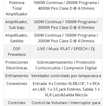
Potencia
1000W Continua / 2000W Programa /
Total
4000W Pico Clase D @ 4 Ohmios
Amplificador
Amplificador,
500W Continua / 1000W Programa /
Sub bajo
2000W Pico Clase D @ 4 Ohmios
Amplificador,
500W Continua / 1000W Programa /
Satélite
2000W Pico Clase D @ 4 Ohmios
DSP
LIVE / Music /FLAT / SPEECH / DJ
Preseteos
Protecciones
Sobrecalentamiento / Protección
Electrónicas
Cortocircuitos / Compresor Digital
Enfriamiento
Ventilador controlado por temperatura
Conexiones
Entrada: 4 x Combo-XLR&1/4”, 1 x RCA
en L&R, 1 x 3.5 Jack Estéreo, Salida: 1 x
XLR Lazo&Salida Mezcla
Controles
Control de Volumen / Interruptor para