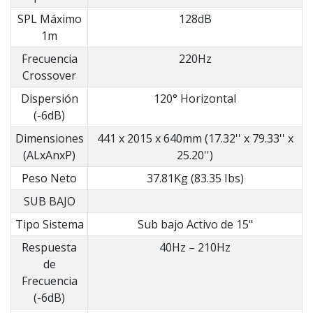
SPL Máximo
128dB
1m
Frecuencia
220Hz
Crossover
Dispersión
120° Horizontal
(-6dB)
Dimensiones
441 x 2015 x 640mm (17.32'' x 79.33'' x
(ALxAnxP)
25.20'')
Peso Neto
37.81Kg (83.35 Ibs)
SUB BAJO
Tipo Sistema
Sub bajo Activo de 15"
Respuesta
40Hz – 210Hz
de
Frecuencia
(-6dB)