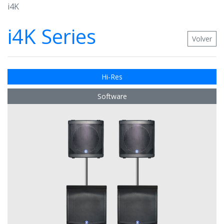
i4K
i4K Series
Volver
Hi-Res
Software